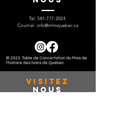
Tél.
581-777-2024
Courriel.
info@mhnquebec.ca
© 2023. Table de Concertation du Mois de
l'histoire des Noirs de Québec
VISITez
Nous
363 rue de la couronne, Suite: 401
Québec, CAN, G1K 6E9
Lundi - Vendredi: 10:00 - 16:00
Samedi: Fermé