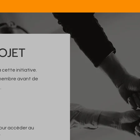
OJET
 cette initiative.
 membre avant de
.
pour accéder au
t