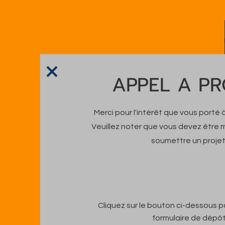
APPEL A PR
Merci pour l'intérêt que vous porté à
Veuillez noter que vous devez être
soumettre un projet
Cliquez sur le bouton ci-dessous 
formulaire de dépô