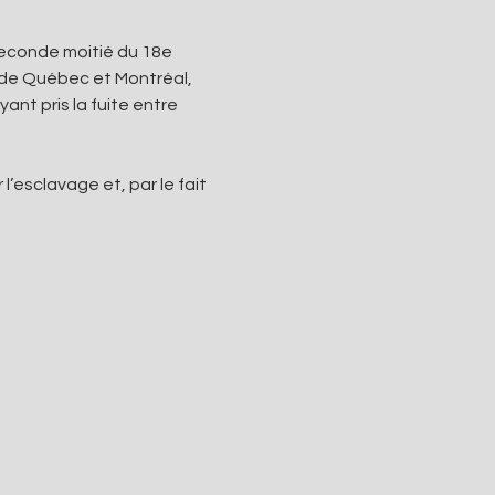
econde moitié du 18e 
 de Québec et Montréal, 
nt pris la fuite entre 
esclavage et, par le fait 