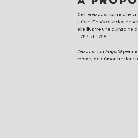
À propo
Cette exposition relate l
siècle. Basée sur des desc
elle illustre une quinzaine
1767 et 1798.
L’exposition 
Fugitifs
! perme
même, de démontrer leur r