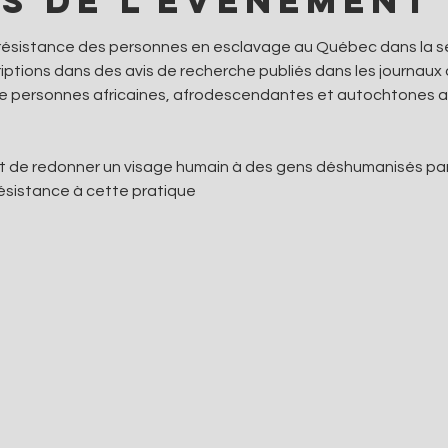
s de l'événement
a résistance des personnes en esclavage au Québec dans la s
riptions dans des avis de recherche publiés dans les journaux
 de personnes africaines, afrodescendantes et autochtones aya
t de redonner un visage humain à des gens déshumanisés par l’
ésistance à cette pratique