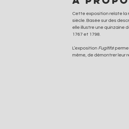
À propo
Cette exposition relate l
siècle. Basée sur des desc
elle illustre une quinzaine
1767 et 1798.
L’exposition 
Fugitifs
! perme
même, de démontrer leur r