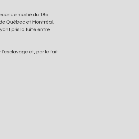
econde moitié du 18e 
 de Québec et Montréal, 
nt pris la fuite entre 
esclavage et, par le fait 