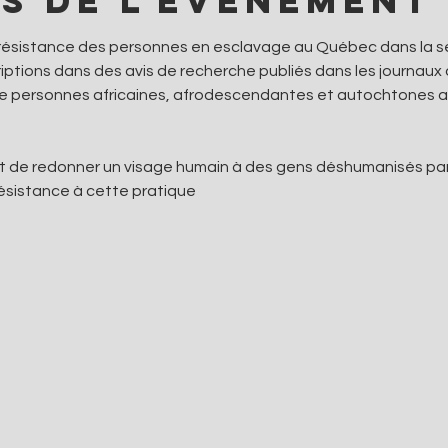
s de l'événement
a résistance des personnes en esclavage au Québec dans la s
riptions dans des avis de recherche publiés dans les journaux
 de personnes africaines, afrodescendantes et autochtones aya
t de redonner un visage humain à des gens déshumanisés par l’
ésistance à cette pratique