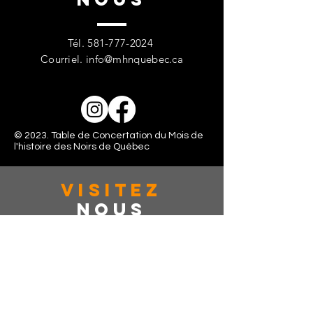
Tél.
581-777-2024
Courriel.
info@mhnquebec.ca
© 2023. Table de Concertation du Mois de
l'histoire des Noirs de Québec
VISITez
Nous
363 rue de la couronne, Suite: 401
Québec, CAN, G1K 6E9
Lundi - Vendredi: 10:00 - 16:00
Samedi: Fermé