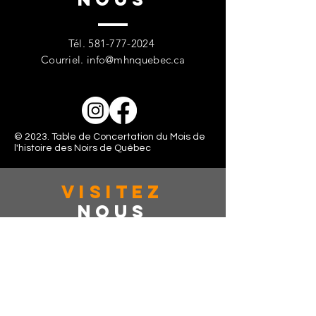
Tél.
581-777-2024
Courriel.
info@mhnquebec.ca
© 2023. Table de Concertation du Mois de
l'histoire des Noirs de Québec
VISITez
Nous
363 rue de la couronne, Suite: 401
Québec, CAN, G1K 6E9
Lundi - Vendredi: 10:00 - 16:00
Samedi: Fermé