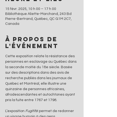
15 févr. 2025, 10 h 00 – 17 h 00
Bibliothèque Aliette-Marchand, 243 Bd
Pierre-Bertrand, Québec, QC G1M 2C7,
Canada
À propos de
l'événement
Cette exposition relate la résistance des 
personnes en esclavage au Québec dans 
la seconde moitié du 18e siècle. Basée 
sur des descriptions dans des avis de 
recherche publiés dans les journaux de 
Québec et Montréal, elle illustre une 
quinzaine de personnes africaines, 
afrodescendantes et autochtones ayant 
pris la fuite entre 1767 et 1798.
L’exposition 
Fugitifs
! permet de redonner 
un visage humain à des gens 