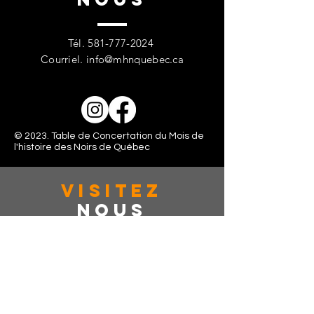
Tél.
581-777-2024
Courriel.
info@mhnquebec.ca
© 2023. Table de Concertation du Mois de
l'histoire des Noirs de Québec
VISITez
Nous
363 rue de la couronne, Suite: 401
Québec, CAN, G1K 6E9
Lundi - Vendredi: 10:00 - 16:00
Samedi: Fermé