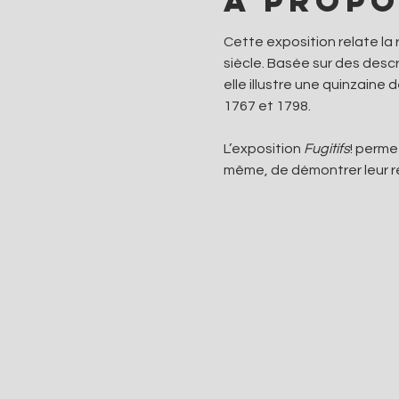
À propo
Cette exposition relate l
siècle. Basée sur des desc
elle illustre une quinzaine
1767 et 1798.
L’exposition 
Fugitifs
! perme
même, de démontrer leur r