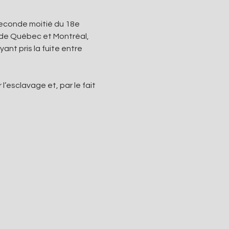
econde moitié du 18e 
 de Québec et Montréal, 
nt pris la fuite entre 
esclavage et, par le fait 