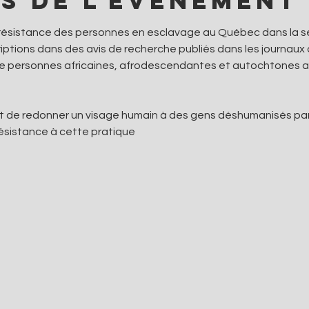
s de l'événement
a résistance des personnes en esclavage au Québec dans la s
riptions dans des avis de recherche publiés dans les journaux
 de personnes africaines, afrodescendantes et autochtones aya
t de redonner un visage humain à des gens déshumanisés par l’
ésistance à cette pratique