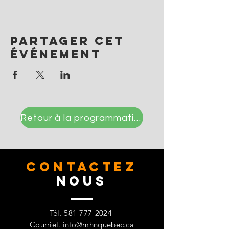
Partager cet
événement
Retour à la programmation
CONTACTez
Nous
Tél.
581-777-2024
Courriel.
info@mhnquebec.ca