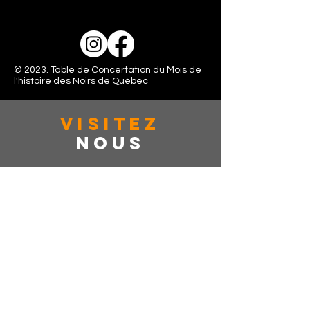
© 2023. Table de Concertation du Mois de
l'histoire des Noirs de Québec
VISITez
Nous
363 rue de la couronne, Suite: 401
Québec, CAN, G1K 6E9
Lundi - Vendredi: 10:00 - 16:00
Samedi: Fermé
Dimanche: Fermé
dîtes