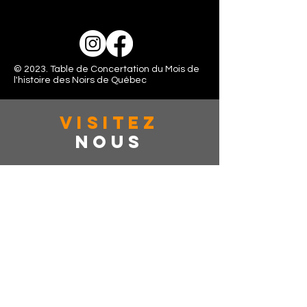
© 2023. Table de Concertation du Mois de
l'histoire des Noirs de Québec
VISITez
Nous
363 rue de la couronne, Suite: 401
Québec, CAN, G1K 6E9
Lundi - Vendredi: 10:00 - 16:00
Samedi: Fermé
Dimanche: Fermé
dîtes