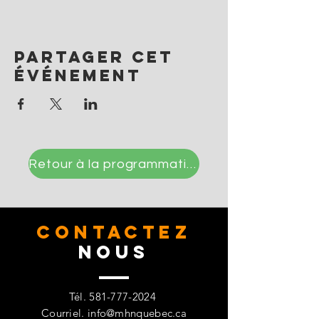
Partager cet
événement
Retour à la programmation
CONTACTez
Nous
Tél.
581-777-2024
Courriel.
info@mhnquebec.ca