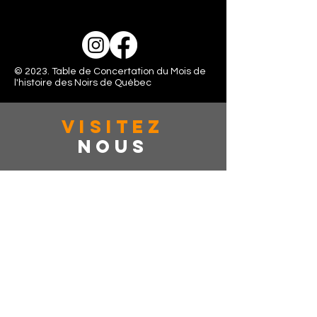
© 2023. Table de Concertation du Mois de
l'histoire des Noirs de Québec
VISITez
Nous
363 rue de la couronne, Suite: 401
Québec, CAN, G1K 6E9
Lundi - Vendredi: 10:00 - 16:00
Samedi: Fermé
Dimanche: Fermé
dîtes