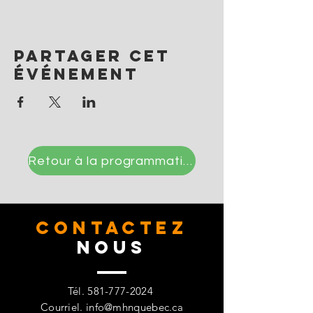
Partager cet
événement
Retour à la programmation
CONTACTez
Nous
Tél.
581-777-2024
Courriel.
info@mhnquebec.ca