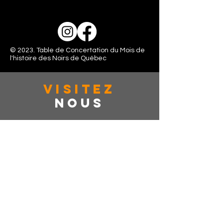
© 2023. Table de Concertation du Mois de
l'histoire des Noirs de Québec
VISITez
Nous
363 rue de la couronne, Suite: 401
Québec, CAN, G1K 6E9
Lundi - Vendredi: 10:00 - 16:00
Samedi: Fermé
Dimanche: Fermé
dîtes