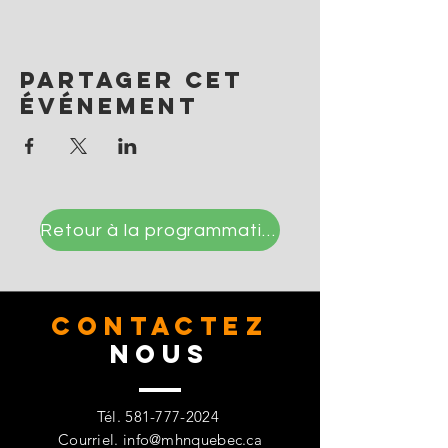
Partager cet
événement
Retour à la programmation
CONTACTez
Nous
Tél.
581-777-2024
Courriel.
info@mhnquebec.ca