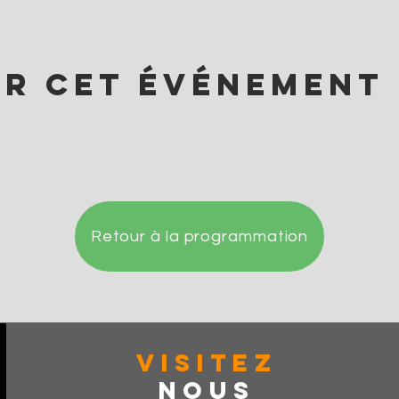
er cet événement
Retour à la programmation
VISITez
Nous