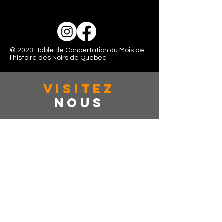
© 2023. Table de Concertation du Mois de
l'histoire des Noirs de Québec
VISITez
Nous
363 rue de la couronne, Suite: 401
Québec, CAN, G1K 6E9
Lundi - Vendredi: 10:00 - 16:00
Samedi: Fermé
Dimanche: Fermé
dîtes