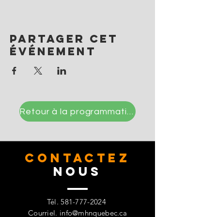
Partager cet
événement
Retour à la programmation
CONTACTez
Nous
Tél.
581-777-2024
Courriel.
info@mhnquebec.ca