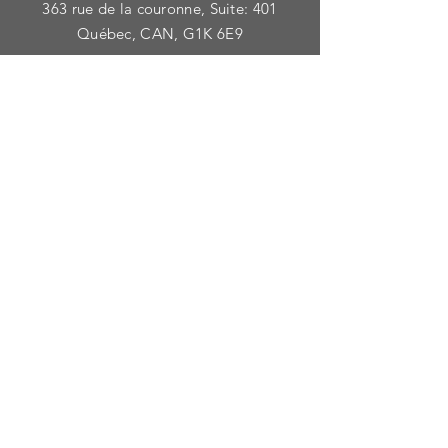
363 rue de la couronne, Suite: 401
Québec, CAN, G1K 6E9
Lundi - Vendredi: 10:00 - 16:00
Samedi: Fermé
Dimanche: Fermé
dîtes
nous