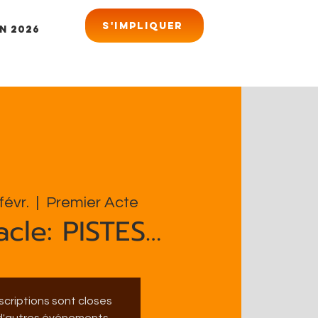
S'impliquer
n 2026
févr.
  |  
Premier Acte
acle: PISTES…
nscriptions sont closes
 d'autres événements