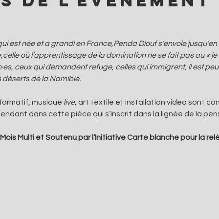
s de l'événement
est née et a grandi en France,Penda Diouf s’envole jusqu’en Na
,celle où l’apprentissage de la domination ne se fait pas au « je
es, ceux qui demandent refuge, celles qui immigrent, il est peu
s déserts de la Namibie.
rformatif, musique 
live
, art textile et installation vidéo sont c
endant dans cette pièce qui s’inscrit dans la lignée de la pe
ois Multi et Soutenu par l’Initiative Carte blanche pour la rel