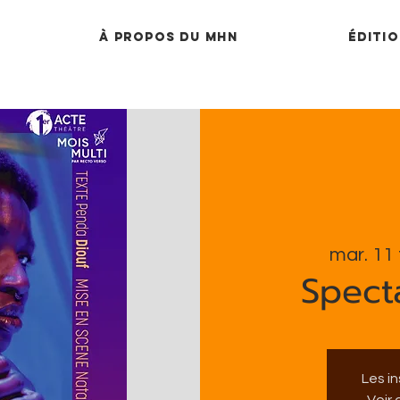
À propos du MHN
Éditio
mar. 11 
Spect
Les i
Voir