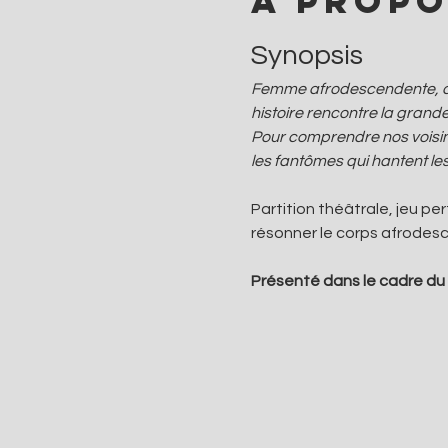
À propo
Synopsis
Femme afrodescendente, qui 
histoire rencontre la grande
Pour comprendre nos voisin·
les fantômes qui hantent le
Partition théâtrale, jeu pe
résonner le corps afrodesc
Présenté dans le cadre du M