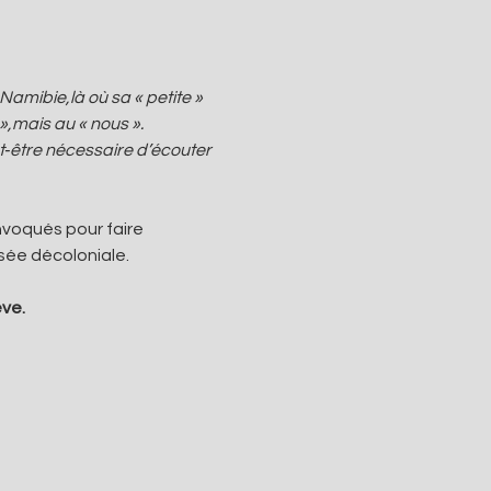
mibie,là où sa « petite » 
 »,mais au « nous ».
t‑être nécessaire d’écouter 
onvoqués pour faire 
nsée décoloniale.
ève.